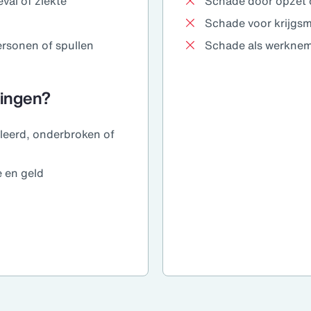
val of ziekte
Schade door opzet 
Schade voor krijgsma
rsonen of spullen
Schade als werkneme
kingen?
leerd, onderbroken of
e en geld