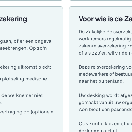
zekering
Voor wie is de Z
De Zakelijke Reisverzek
werknemers regelmatig 
gaan, of er een ongeval
zakenreisverzekering zoe
 meebrengen. Op zo'n
of als zzp'er, wij vinde
ekering uitkomst biedt:
Deze reisverzekering vo
medewerkers of bestuur
s plotseling medische
naar het buitenland.
 de werknemer niet
Uw dekking wordt afges
.
gemaakt vanuit uw organ
Aon biedt een passende
ertraging op (optionele
Ook kunt u kiezen of u 
dekkingen afsluit.