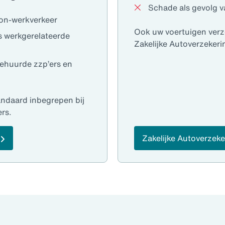
Schade als gevolg v
oon-werkverkeer
Ook uw voertuigen verz
s werkgerelateerde
Zakelijke Autoverzekeri
gehuurde zzp’ers en
andaard inbegrepen bij
rs.
Zakelijke Autoverzeke